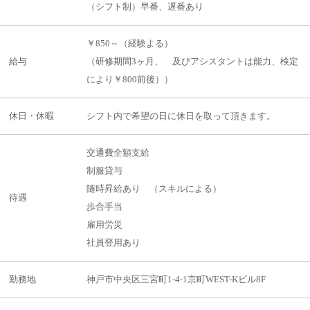
（シフト制）早番、遅番あり
￥850～（経験よる）
給与
（研修期間3ヶ月、 及びアシスタントは能力、検定
により￥800前後））
休日・休暇
シフト内で希望の日に休日を取って頂きます。
交通費全額支給
制服貸与
随時昇給あり （スキルによる）
待遇
歩合手当
雇用労災
社員登用あり
勤務地
神戸市中央区三宮町1-4-1京町WEST-Kビル8F